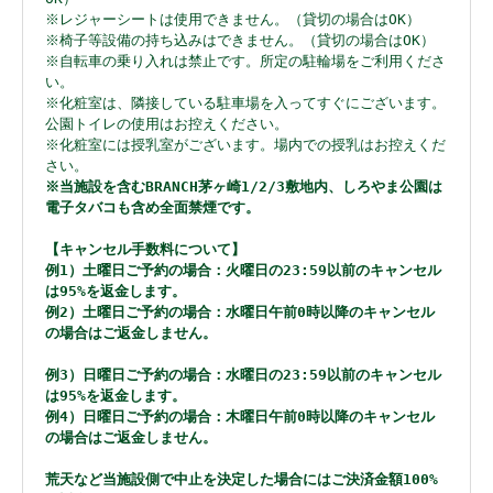
※レジャーシートは使用できません。（貸切の場合はOK）
※椅子等設備の持ち込みはできません。（貸切の場合はOK）
※自転車の乗り入れは禁止です。所定の駐輪場をご利用くださ
い。
※化粧室は、隣接している駐車場を入ってすぐにございます。
公園トイレの使用はお控えください。
※化粧室には授乳室がございます。場内での授乳はお控えくだ
さい。
※当施設を含むBRANCH茅ヶ崎1/2/3敷地内、しろやま公園は
電子タバコも含め全面禁煙です。
【キャンセル手数料について】
例1）土曜日ご予約の場合：火曜日の23:59以前のキャンセル
は95%を返金します。
例2）土曜日ご予約の場合：水曜日午前0時以降のキャンセル
の場合はご返金しません。
例3）日曜日ご予約の場合：水曜日の23:59以前のキャンセル
は95%を返金します。
例4）日曜日ご予約の場合：木曜日午前0時以降のキャンセル
の場合はご返金しません。
荒天など当施設側で中止を決定した場合にはご決済金額100%