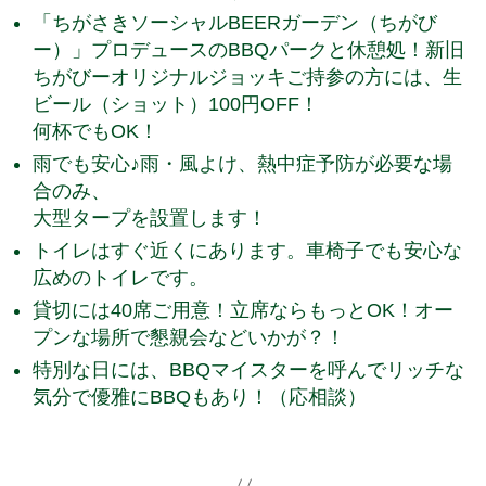
「ちがさきソーシャルBEERガーデン（ちがび
ー）」プロデュースのBBQパークと休憩処！新旧
ちがびーオリジナルジョッキご持参の方には、生
ビール（ショット）100円OFF！
何杯でもOK！
雨でも安心♪雨・風よけ、熱中症予防が必要な場
合のみ、
大型タープを設置します！
トイレはすぐ近くにあります。車椅子でも安心な
広めのトイレです。
貸切には40席ご用意！立席ならもっとOK！オー
プンな場所で懇親会などいかが？！
特別な日には、BBQマイスターを呼んでリッチな
気分で優雅にBBQもあり！（応相談）